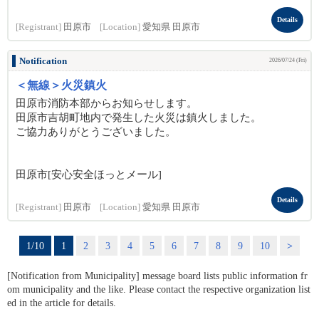
Details
[Registrant]
田原市
[Location]
愛知県 田原市
Notification
2026/07/24 (Fri)
＜無線＞火災鎮火
田原市消防本部からお知らせします。
田原市吉胡町地内で発生した火災は鎮火しました。
ご協力ありがとうございました。
田原市[安心安全ほっとメール]
Details
[Registrant]
田原市
[Location]
愛知県 田原市
1/10
1
2
3
4
5
6
7
8
9
10
>
[Notification from Municipality] message board lists public information fr
om municipality and the like. Please contact the respective organization list
ed in the article for details.