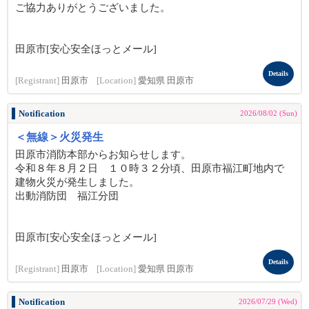
ご協力ありがとうございました。
田原市[安心安全ほっとメール]
Details
[Registrant]
田原市
[Location]
愛知県 田原市
Notification
2026/08/02 (Sun)
＜無線＞火災発生
田原市消防本部からお知らせします。
令和８年８月２日 １０時３２分頃、田原市福江町地内で
建物火災が発生しました。
出動消防団 福江分団
田原市[安心安全ほっとメール]
Details
[Registrant]
田原市
[Location]
愛知県 田原市
Notification
2026/07/29 (Wed)