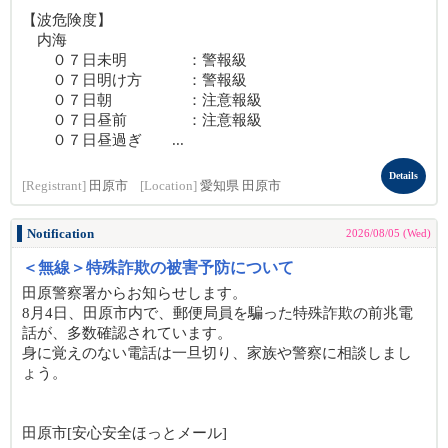
【波危険度】
内海
０７日未明 ：警報級
０７日明け方 ：警報級
０７日朝 ：注意報級
０７日昼前 ：注意報級
０７日昼過ぎ ...
Details
[Registrant]
田原市
[Location]
愛知県 田原市
Notification
2026/08/05 (Wed)
＜無線＞特殊詐欺の被害予防について
田原警察署からお知らせします。
8月4日、田原市内で、郵便局員を騙った特殊詐欺の前兆電
話が、多数確認されています。
身に覚えのない電話は一旦切り、家族や警察に相談しまし
ょう。
田原市[安心安全ほっとメール]