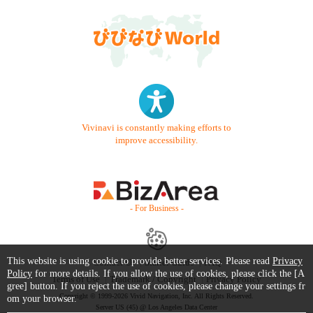
Vivinavi is constantly making efforts to
improve accessibility.
- For Business -
This website is using cookie to provide better services. Please read
Privacy
Contact Us
Starter Guide
FAQ
Policy
for more details. If you allow the use of cookies, please click the [A
Terms of Use
Trademark / Copyright
Privacy Policy
gree] button. If you reject the use of cookies, please change your settings fr
Copyright © 1999-2026 Vivid Navigation, Inc. All Rights Reserved.
om your browser.
Server US (45) @ Los Angeles Data Center