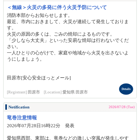
＜無線＞火災の多発に伴う火災予防について
消防本部からお知らせします。
最近、市内におきまして、火災が連続して発生しておりま
す。
火災の原因の多くは、ごみの焼却によるものです。
「少しなら大丈夫」といった安易な焼却は行わないでくだ
さい。
一人ひとりの心がけで、家庭や地域から火災を出さないよ
うにしましょう。
田原市[安心安全ほっとメール]
Details
[Registrant]
田原市
[Location]
愛知県 田原市
Notification
2026/07/28 (Tue)
竜巻注意情報
2026年07月28日16時22分 発表
愛知県西部、東部は、竜巻などの激しい突風が発生しやす