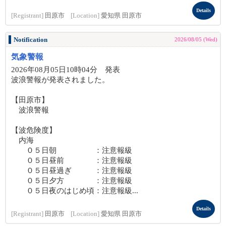
Details
[Registrant]
田原市
[Location]
愛知県 田原市
Notification
2026/08/05 (Wed)
気象警報
2026年08月05日10時04分 発表
波浪警報が発表されました。
【田原市】
波浪警報
【波危険度】
内海
０５日朝 ：注意報級
０５日昼前 ：注意報級
０５日昼過ぎ ：注意報級
０５日夕方 ：注意報級
０５日夜のはじめ頃：注意報級...
Details
[Registrant]
田原市
[Location]
愛知県 田原市