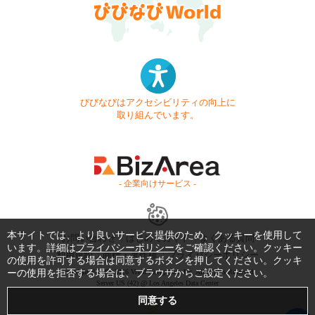
びびなびはアクセシビリティの向上に
取り組んでいます。
- 企業向けサービス -
本サイトでは、より良いサービス提供のため、クッキーを使用して
お問い合わせ
はじめてガイド
よくある質問
います。詳細は
プライバシーポリシー
をご確認ください。クッキー
利用規約
商標・著作権
プライバシーポリシー
の使用を許可する場合は同意するボタンを押してください。クッキ
ーの使用を拒否する場合は、ブラウザからご設定ください。
Copyright © 1999-2026 Vivid Navigation, Inc. All Rights Reserved.
Server US (42) @ Los Angeles Data Center