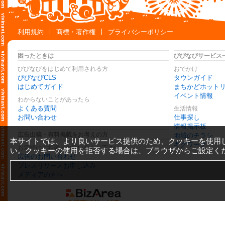
利用規約
商標・著作権
プライバシーポリシー
困ったときは
びびなびサービス
びびなびをはじめて利用される方
おでかけ
びびなびCLS
タウンガイド
はじめてガイド
まちかどホット
イベント情報
わからないことがあったら
よくある質問
生活情報
お問い合わせ
仕事探し
情報掲示板
広告出稿・有料掲載をお考えの方
地域のチラシ
本サイトでは、より良いサービス提供のため、クッキーを使用
ギグワーク
お気軽にご相談・お問い合わせ下さい
い。クッキーの使用を拒否する場合は、ブラウザからご設定く
広告のお問い合わせ
プレスリリースお申し込み
メディアの方へ