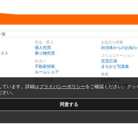
一覧
売る・買う
お役立ち情報
個人売買
自治体からのお知ら
リスト
乗り物売買
コミュニケーション
交流広場
住まい
不動産情報
まちかど写真集
ルームシェア
検索
びびサーチ
会う・話す
仲間探し
Web Access No.
しています。詳細は
プライバシーポリシー
をご確認ください。クッ
ださい。