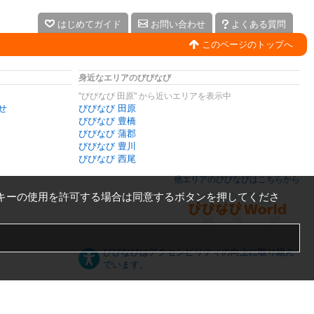
はじめてガイド
お問い合わせ
よくある質問
このページのトップへ
身近なエリアのびびなび
"びびなび 田原" から近いエリアを表示中
せ
びびなび 田原
びびなび 豊橋
びびなび 蒲郡
びびなび 豊川
びびなび 西尾
他エリアのびびなびはこちらから
キーの使用を許可する場合は同意するボタンを押してくださ
びびなびはアクセシビリティの向上に取り組ん
でいます。
日本語
English
español