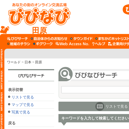
田原
ワールド
>
日本
>
田原
びびなびサーチ
表示切替
リストで見る
マップで見る
リストで見る
写真で見る
キーワードを入力して検索してください
戻る