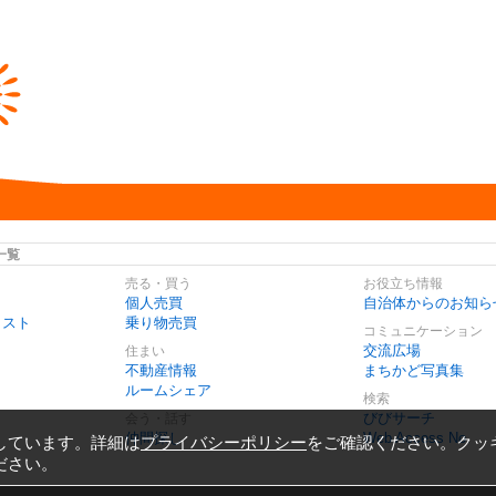
一覧
売る・買う
お役立ち情報
個人売買
自治体からのお知ら
リスト
乗り物売買
コミュニケーション
交流広場
住まい
不動産情報
まちかど写真集
ルームシェア
検索
びびサーチ
会う・話す
仲間探し
Web Access No.
しています。詳細は
プライバシーポリシー
をご確認ください。クッ
ださい。