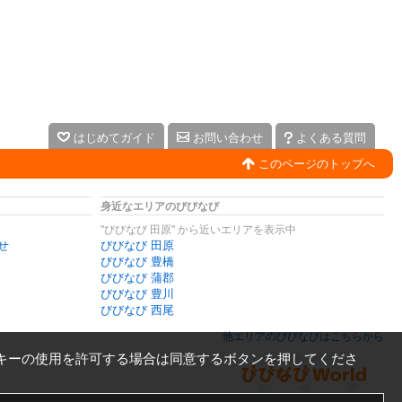
はじめてガイド
お問い合わせ
よくある質問
このページのトップへ
身近なエリアのびびなび
"びびなび 田原" から近いエリアを表示中
せ
びびなび 田原
びびなび 豊橋
びびなび 蒲郡
びびなび 豊川
びびなび 西尾
他エリアのびびなびはこちらから
キーの使用を許可する場合は同意するボタンを押してくださ