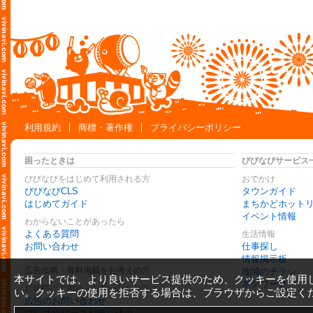
利用規約
商標・著作権
プライバシーポリシー
困ったときは
びびなびサービス
びびなびをはじめて利用される方
おでかけ
びびなびCLS
タウンガイド
はじめてガイド
まちかどホット
イベント情報
わからないことがあったら
よくある質問
生活情報
お問い合わせ
仕事探し
情報掲示板
広告出稿・有料掲載をお考えの方
地域のチラシ
本サイトでは、より良いサービス提供のため、クッキーを使用
ギグワーク
お気軽にご相談・お問い合わせ下さい
い。クッキーの使用を拒否する場合は、ブラウザからご設定く
広告のお問い合わせ