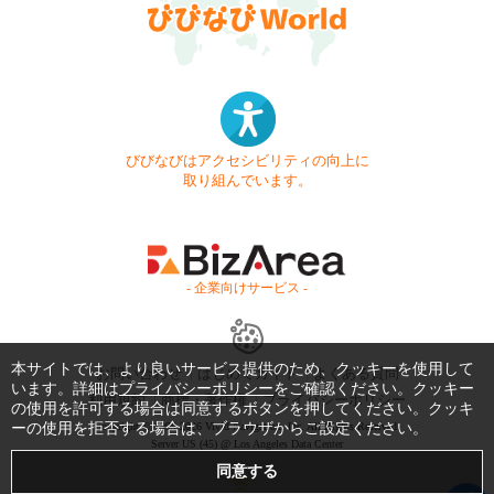
びびなびはアクセシビリティの向上に
取り組んでいます。
- 企業向けサービス -
本サイトでは、より良いサービス提供のため、クッキーを使用して
お問い合わせ
はじめてガイド
よくある質問
います。詳細は
プライバシーポリシー
をご確認ください。クッキー
利用規約
商標・著作権
プライバシーポリシー
の使用を許可する場合は同意するボタンを押してください。クッキ
ーの使用を拒否する場合は、ブラウザからご設定ください。
Copyright © 1999-2026 Vivid Navigation, Inc. All Rights Reserved.
Server US (45) @ Los Angeles Data Center