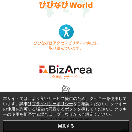
びびなびはアクセシビリティの向上に
取り組んでいます。
- 企業向けサービス -
本サイトでは、より良いサービス提供のため、クッキーを使用して
お問い合わせ
はじめてガイド
よくある質問
います。詳細は
プライバシーポリシー
をご確認ください。クッキー
利用規約
商標・著作権
プライバシーポリシー
の使用を許可する場合は同意するボタンを押してください。クッキ
ーの使用を拒否する場合は、ブラウザからご設定ください。
Copyright © 1999-2026 Vivid Navigation, Inc. All Rights Reserved.
Server US (75) @ Los Angeles Data Center