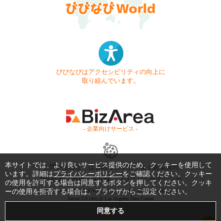
びびなびはアクセシビリティの向上に
取り組んでいます。
- 企業向けサービス -
本サイトでは、より良いサービス提供のため、クッキーを使用して
お問い合わせ
はじめてガイド
よくある質問
います。詳細は
プライバシーポリシー
をご確認ください。クッキー
利用規約
商標・著作権
プライバシーポリシー
の使用を許可する場合は同意するボタンを押してください。クッキ
ーの使用を拒否する場合は、ブラウザからご設定ください。
Copyright © 1999-2026 Vivid Navigation, Inc. All Rights Reserved.
Server US (44) @ Los Angeles Data Center